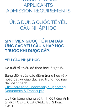
APPLICANTS
ADMISSION REQUIREMENTS
ỨNG DỤNG QUỐC TẾ YÊU
CẦU NHẬP HỌC
SINH VIÊN QUỐC TẾ PHẢI ĐÁP
ỨNG CÁC YÊU CẦU NHẬP HỌC
TRƯỚC KHI ĐƯỢC CẤP.
YÊU CẦU NHẬP HỌC :
Độ tuổi tối thiểu để theo học là 17 tuổi.
Bảng điểm của các điểm trung học và /
hoặc bất kỳ giáo dục sau trung học nào
đã hoàn thành.
Click here for all necessary Supporting
Documents & Transcripts
Ưu tiên bằng chứng về trình độ tiếng Anh
(ví dụ: TOEFL, CLB, CAEL, IELTS hoặc
CAST).