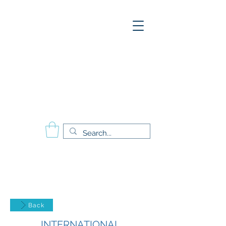
A
E
S
P
Aesthetics Pro
International
School of Beauty
Calgary Vancouver
Edmonton Montréal
Back
INTERNATIONAL