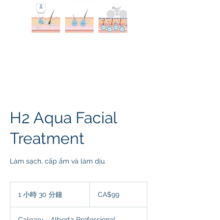
H2 Aqua Facial
Treatment
Làm sạch, cấp ẩm và làm dịu.
99
加
1 小時 30 分鐘
1
CA$99
拿
小
大
元
3
Calgary - Alberta Professional