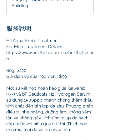
0
Building
分
鐘
服務說明
H2 Aqua Facial Treatment
For More Treatment Details :
https://www.aestheticspro.ca/aestheticspr
o
Reg. $220
Giá dịch vụ của học viên : $99
Một sự kết hợp hoàn hảo giữa Galvanic
(+/-) và bT Ceuticals H2 Hydrogen Serum,
sử dụng 1500ppb nhanh chóng thẩm thấu
tinh chất đến tận lớp da sâu. Phương pháp
điều trị nhẹ nhàng, dưỡng ẩm, không xâm
lấn và không gây kích ứng, giúp da sạch,
cấp nước với hiệu quả tức thì. Thích hợp
cho mọi loại da và da nhạy cảm.