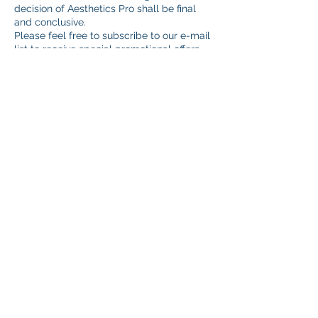
decision of Aesthetics Pro shall be final
and conclusive.
Please feel free to subscribe to our e-mail
list to receive special promotional offers
and discounts on our retail product lines.
取消條款：
如需取消或更改預約時間，須提前24小時或
以上給予通知。
有關一切服務內容及安排，由艾斯迪國際美容
學校保留最終決定權。
歡迎訂閱我們的郵件列表，我們將向您發送最
新優惠活動及產品折扣訊息。
Cancellation : Hủy Lịch Hẹn
Để cho phép chúng tôi có cơ hội lên lịch
lại, vui lòng cung cấp thông báo trước tối
thiểu 24 giờ nếu bạn cần hủy cuộc hẹn của
mình.
Đối với tất cả các thỏa thuận về dịch vụ
học viên, quyết định của Aesthetic Pro sẽ
là quyết định cuối cùng và mang tính kết
luận.
Vui lòng đăng ký vào danh sách e-mail
của chúng tôi để nhận được các khuyến