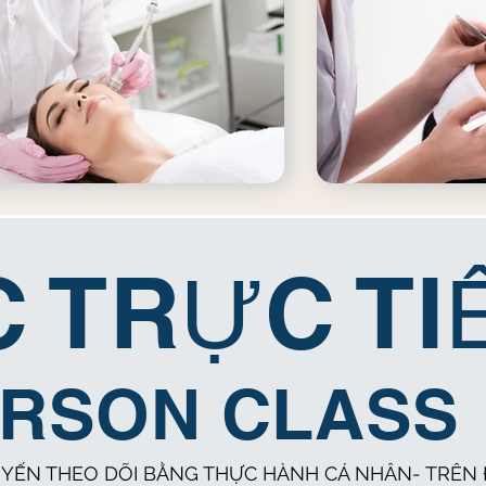
 TRỰC TI
ERSON CLASS
UYẾN THEO DÕI BẰNG THỰC HÀNH CÁ NHÂN- TRÊN