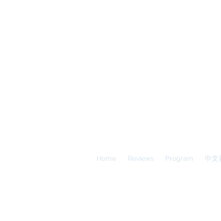
A
E
S
Calgary Vancouver
Home
Reviews
Program
中文