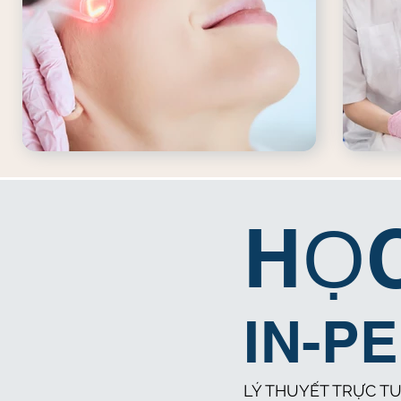
HỌC
IN-P
LÝ THUYẾT TRỰC T