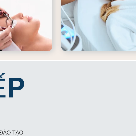
ẾP
 ĐÀO TẠO