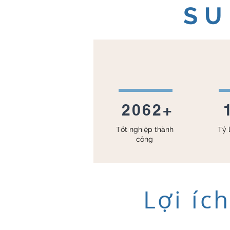
SU
2062+
Tốt nghiệp thành
Tỷ 
công
Lợi íc