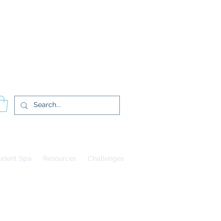
登入
udent Spa
Resources
Challenges