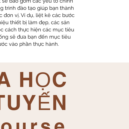
t sẽ bao gồm các yếu tố chính
 trình đào tạo giúp bạn thành
đơn vị. Ví dụ, liệt kê các bước
hiệu thiết bị làm đẹp, các sản
c cách thực hiện các mục tiêu
thống sẽ đưa bạn đến mục tiêu
bước vào phần thực hành.
A HỌC
TUYẾN
Course