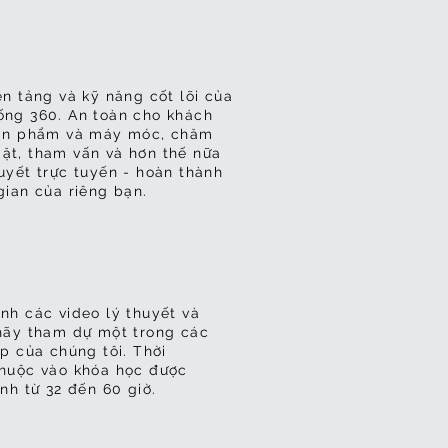
ền tảng và kỹ năng cốt lõi của
ống 360. An toàn cho khách
ề sản phẩm và máy móc, chăm
ặt, tham vấn và hơn thế nữa
uyết trực tuyến - hoàn thành
gian của riêng bạn.
nh các video lý thuyết và
 hãy tham dự một trong các
ếp của chúng tôi. Thời
thuộc vào khóa học được
ình từ 32 đến 60 giờ.