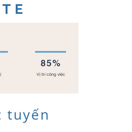
ATE
+
85%
ị
Vị trí công việc
c tuyến