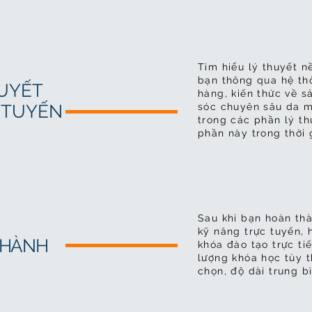
Tìm hiểu lý thuyết n
bạn thông qua hệ th
HUYẾT
hàng, kiến ​​thức v
 TUYẾN
sóc chuyên sâu da m
trong các phần lý th
phần này trong thời 
Sau khi bạn hoàn thà
kỹ năng trực tuyến,
 HÀNH
khóa đào tạo trực ti
lượng khóa học tùy 
chọn, độ dài trung b