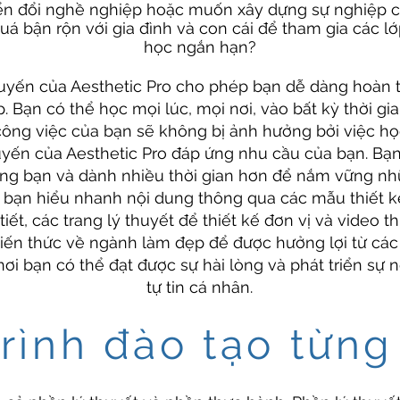
ển đổi nghề nghiệp hoặc muốn xây dựng sự nghiệp c
quá bận rộn với gia đình và con cái để tham gia c
ác l
học ngắn hạn?
tuyến của Aesthetic Pro cho phép bạn dễ dàng hoàn t
 Bạn có thể học mọi lúc, mọi nơi, vào bất kỳ thời gia
công việc của bạn sẽ không bị ảnh hưởng bởi việc họ
yến của Aesthetic Pro đáp ứng nhu cầu của bạn. Bạn
iêng bạn và dành nhiều thời gian hơn để nắm vững n
bạn hiểu nhanh nội dung thông qua các mẫu thiết kế
tiết, các trang lý thuyết để thiết kế đơn vị và video
iến ​​thức về ngành làm đẹp để được hưởng lợi từ các
nơi bạn có thể đạt được sự hài lòng và phát triển sự n
tự tin cá nhân.
rình đào tạo từn