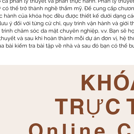
 cả phần lý thuyết và phần thực hành. Phần lý thuyế
 có thể trở thành nghề thẩm mỹ. Để cung cấp chương
c hành của khóa học đều được thiết kế dưới dạng các 
u ý đối với từng cử chỉ, quy trình vận hành và giới t
trình chăm sóc da mặt chuyên nghiệp, v.v. Bạn sẽ họ
 thuyết và sau khi hoàn thành mỗi dự án đơn vị, hệ 
a bài kiểm tra bài tập về nhà và sau đó bạn có thể 
KHÓ
TRỰC 
Online 