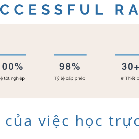
CCESSFUL R
100%
98%
30
lệ tôt nghiệp
Tỷ lệ cấp phép
# Thiết b
h của việc học trự