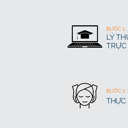
BƯỚC 1 :
LÝ T
TRỰC
BƯỚC 2 :
THỰC