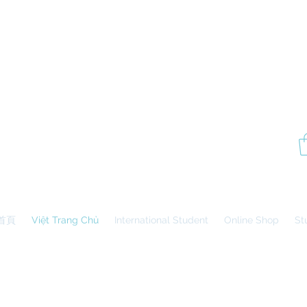
P
Aesthetics Pro
International
School of Beauty
Edmonton Montréal
首頁
Việt Trang Chủ
International Student
Online Shop
St