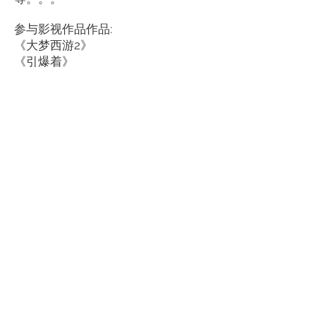
参与影视作品作品:
《大梦⻄游2》
《引爆着》
《⻄来伏魔传》
《妖铃铃》
《时间去哪了》
《愤怒的兔子》
《一出好戏》
《异世界》
《大梦⻄游6》
《天坑鹰猎》
《美国邀请函》等等。。。