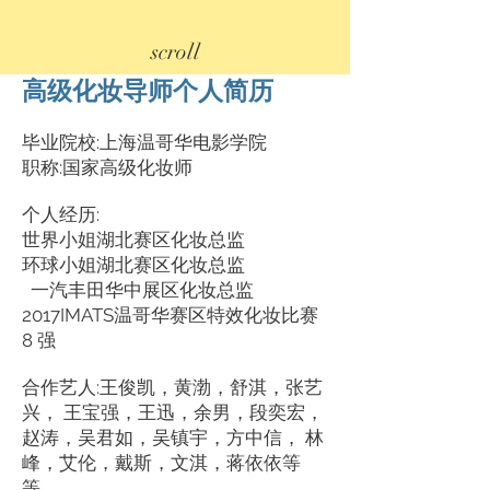
scroll
高级化妆导师个人简历
毕业院校:上海温哥华电影学院
职称:国家高级化妆师
个人经历:
世界小姐湖北赛区化妆总监
环球小姐湖北赛区化妆总监
一汽丰田华中展区化妆总监
2017IMATS温哥华赛区特效化妆比赛
8 强
合作艺人:王俊凯，⻩渤，舒淇，张艺
兴， 王宝强，王迅，余男，段奕宏，
赵涛，吴君如，吴镇宇，方中信， 林
峰，艾伦，戴斯，文淇，蒋依依等
等。。。