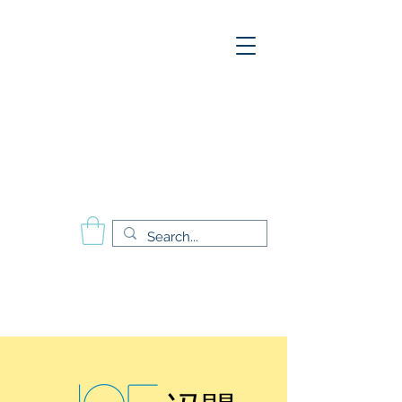
A
E
S
P
Aesthetics Pro
International
School of Beauty
Calgary Vancouver
Edmonton Montréal