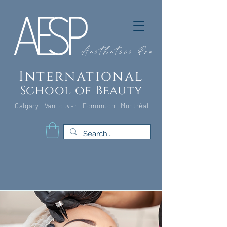
A
E
S
P
Aesthetics Pro
International
School of Beauty
Calgary Vancouver
Edmonton Montréal