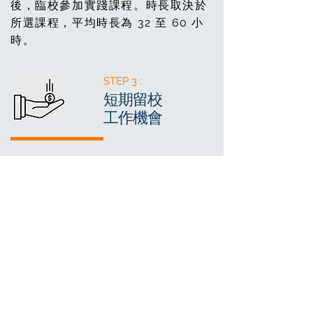
後，臨校參加實踐課程。時長取決於
所選課程，平均時長為 32 至 60 小
時。
STEP 3 :
短期留校
工作機會
當您完成至少一門課程後，可主動
申請加入“留校工作計劃”，您將可以
選擇使用我們設備、產品和平台來
接待您自己的客戶*。聯繫我們，了
解更多有關留校工作計劃的信息。
查詢詳情