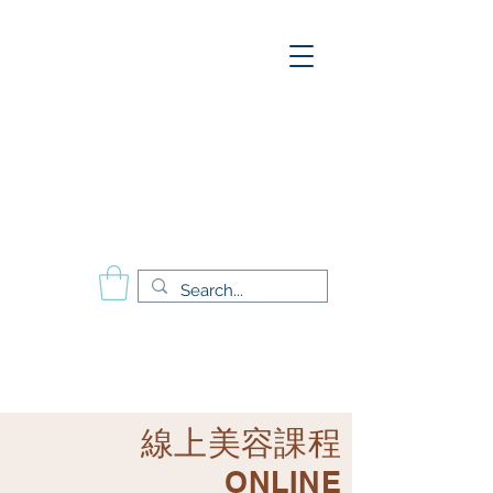
A
E
S
P
Aesthetics Pro
International
School of Beauty
Calgary Vancouver
Edmonton Montréal
線上美容課程
ONLINE