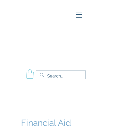
A
E
S
P
Aesthetics Pro
International
School of Beauty
Calgary Vancouver
Edmonton Montréal
Financial Aid