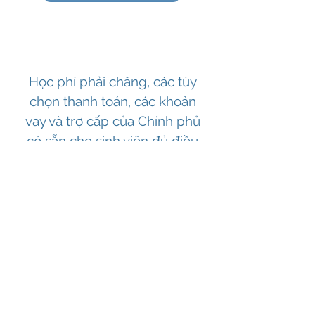
Học phí phải chăng, các tùy
chọn thanh toán, các khoản
vay và trợ cấp của Chính phủ
có sẵn cho sinh viên đủ điều
kiện
Applying - Đăng ký
Nếu bạn đủ điều kiện để được hỗ trợ
Khoản vay dành cho Sinh viên và
muốn đăng ký, bạn nên liên hệ với
nhân viên trường học của chúng tôi,
những người sẽ hỗ trợ bạn về đơn và
thông tin.